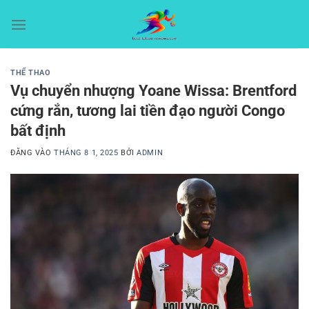
Bỏ
qua
nội
dung
THỂ THAO
Vụ chuyển nhượng Yoane Wissa: Brentford
cứng rắn, tương lai tiền đạo người Congo
bất định
ĐĂNG VÀO
THÁNG 8 1, 2025
BỞI
ADMIN