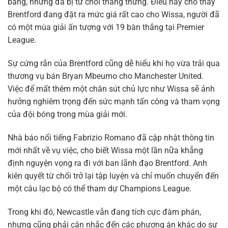
bảng, nhưng đã bị từ chối thẳng thừng. Điều này cho thấy
Brentford đang đặt ra mức giá rất cao cho Wissa, người đã
có một mùa giải ấn tượng với 19 bàn thắng tại Premier
League.
Sự cứng rắn của Brentford cũng dễ hiểu khi họ vừa trải qua
thương vụ bán Bryan Mbeumo cho Manchester United.
Việc để mất thêm một chân sút chủ lực như Wissa sẽ ảnh
hưởng nghiêm trọng đến sức mạnh tấn công và tham vọng
của đội bóng trong mùa giải mới.
Nhà báo nổi tiếng Fabrizio Romano đã cập nhật thông tin
mới nhất về vụ việc, cho biết Wissa một lần nữa khẳng
định nguyện vọng ra đi với ban lãnh đạo Brentford. Anh
kiên quyết từ chối trở lại tập luyện và chỉ muốn chuyển đến
một câu lạc bộ có thể tham dự Champions League.
Trong khi đó, Newcastle vẫn đang tích cực đàm phán,
nhưng cũng phải cân nhắc đến các phương án khác do sự