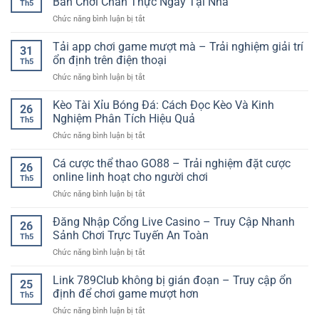
Bàn Chơi Chân Thực Ngay Tại Nhà
Th5
ở
Chức năng bình luận bị tắt
Casino
Live
Tải app chơi game mượt mà – Trải nghiệm giải trí
31
Đổi
ổn định trên điện thoại
Th5
Thưởng
ở
Chức năng bình luận bị tắt
SP8BET
Tải
–
app
Kèo Tài Xỉu Bóng Đá: Cách Đọc Kèo Và Kinh
Trải
26
chơi
Nghiệm
Nghiệm Phân Tích Hiệu Quả
Th5
game
Bàn
ở
Chức năng bình luận bị tắt
mượt
Chơi
Kèo
mà
Chân
Tài
Cá cược thể thao GO88 – Trải nghiệm đặt cược
–
Thực
26
Xỉu
Trải
online linh hoạt cho người chơi
Ngay
Th5
Bóng
nghiệm
Tại
ở
Chức năng bình luận bị tắt
Đá:
giải
Nhà
Cá
Cách
trí
cược
Đăng Nhập Cổng Live Casino – Truy Cập Nhanh
Đọc
ổn
26
thể
Kèo
Sảnh Chơi Trực Tuyến An Toàn
định
Th5
thao
Và
trên
ở
Chức năng bình luận bị tắt
GO88
Kinh
điện
Đăng
–
Nghiệm
thoại
Nhập
Link 789Club không bị gián đoạn – Truy cập ổn
Trải
Phân
25
Cổng
nghiệm
định để chơi game mượt hơn
Tích
Th5
Live
đặt
Hiệu
ở
Chức năng bình luận bị tắt
Casino
cược
Quả