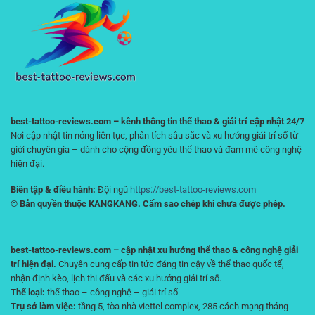
lâu
Nghiệm
dài
Linh
Hoạt
Trên
Điện
Thoại
best-tattoo-reviews.com – kênh thông tin thể thao & giải trí cập nhật 24/7
Nơi cập nhật tin nóng liên tục, phân tích sâu sắc và xu hướng giải trí số từ
giới chuyên gia – dành cho cộng đồng yêu thể thao và đam mê công nghệ
hiện đại.
Biên tập & điều hành:
Đội ngũ
https://best-tattoo-reviews.com
© Bản quyền thuộc KANGKANG. Cấm sao chép khi chưa được phép.
best-tattoo-reviews.com – cập nhật xu hướng thể thao & công nghệ giải
trí hiện đại.
Chuyên cung cấp tin tức đáng tin cậy về thể thao quốc tế,
nhận định kèo, lịch thi đấu và các xu hướng giải trí số.
Thể loại:
thể thao – công nghệ – giải trí số
Trụ sở làm việc:
tầng 5, tòa nhà viettel complex, 285 cách mạng tháng