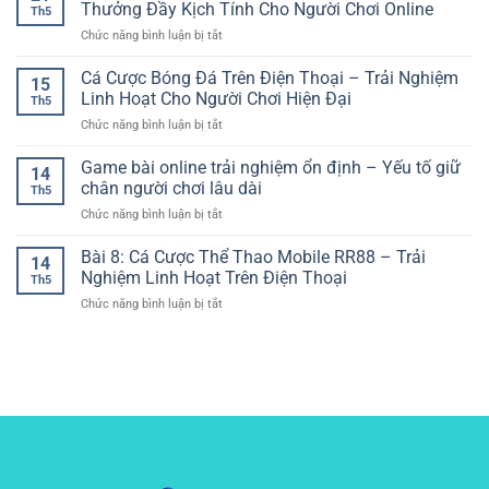
Thể
Nền
Thưởng Đầy Kịch Tính Cho Người Chơi Online
Cho
Chơi
Th5
Thao
Tảng
Người
Việt
ở
Chức năng bình luận bị tắt
Trực
Quan
Chơi
Slot
Tuyến
Trọng
Hiện
Game
Cá Cược Bóng Đá Trên Điện Thoại – Trải Nghiệm
–
Khi
15
Đại
Chủ
Trải
Linh Hoạt Cho Người Chơi Hiện Đại
Cá
Th5
Đề
Nghiệm
Cược
ở
Chức năng bình luận bị tắt
Phiêu
Giải
Online
Cá
Lưu
Trí
Cược
Game bài online trải nghiệm ổn định – Yếu tố giữ
–
Linh
14
Bóng
Hành
chân người chơi lâu dài
Hoạt
Th5
Đá
Trình
Cho
ở
Chức năng bình luận bị tắt
Trên
Quay
Người
Game
Điện
Thưởng
Yêu
bài
Bài 8: Cá Cược Thể Thao Mobile RR88 – Trải
Thoại
Đầy
14
Thể
online
–
Nghiệm Linh Hoạt Trên Điện Thoại
Kịch
Thao
Th5
trải
Trải
Tính
ở
Chức năng bình luận bị tắt
nghiệm
Nghiệm
Cho
Bài
ổn
Linh
Người
8:
định
Hoạt
Chơi
Cá
–
Cho
Online
Cược
Yếu
Người
Thể
tố
Chơi
Thao
giữ
Hiện
Mobile
chân
Đại
RR88
người
–
chơi
Trải