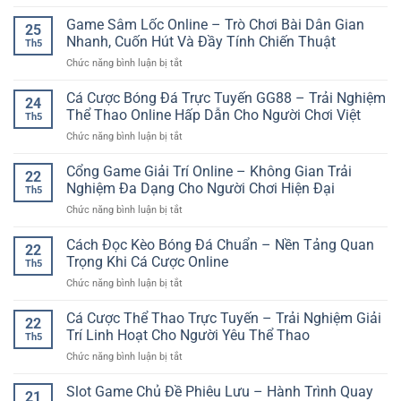
Link
–
online
789Club
Game Sâm Lốc Online – Trò Chơi Bài Dân Gian
Truy
linh
25
không
Cập
Nhanh, Cuốn Hút Và Đầy Tính Chiến Thuật
hoạt
Th5
bị
Nhanh
cho
ở
Chức năng bình luận bị tắt
gián
Sảnh
người
Game
đoạn
Chơi
chơi
Sâm
Cá Cược Bóng Đá Trực Tuyến GG88 – Trải Nghiệm
–
Trực
24
Lốc
Truy
Thể Thao Online Hấp Dẫn Cho Người Chơi Việt
Tuyến
Th5
Online
cập
An
ở
Chức năng bình luận bị tắt
–
ổn
Toàn
Cá
Trò
định
Cược
Cổng Game Giải Trí Online – Không Gian Trải
Chơi
để
22
Bóng
Bài
Nghiệm Đa Dạng Cho Người Chơi Hiện Đại
chơi
Th5
Đá
Dân
game
ở
Chức năng bình luận bị tắt
Trực
Gian
mượt
Cổng
Tuyến
Nhanh,
hơn
Game
Cách Đọc Kèo Bóng Đá Chuẩn – Nền Tảng Quan
GG88
Cuốn
22
Giải
–
Trọng Khi Cá Cược Online
Hút
Th5
Trí
Trải
Và
ở
Chức năng bình luận bị tắt
Online
Nghiệm
Đầy
Cách
–
Thể
Tính
Đọc
Cá Cược Thể Thao Trực Tuyến – Trải Nghiệm Giải
Không
Thao
22
Chiến
Kèo
Gian
Trí Linh Hoạt Cho Người Yêu Thể Thao
Online
Thuật
Th5
Bóng
Trải
Hấp
ở
Chức năng bình luận bị tắt
Đá
Nghiệm
Dẫn
Cá
Chuẩn
Đa
Cho
Cược
Slot Game Chủ Đề Phiêu Lưu – Hành Trình Quay
–
Dạng
21
Người