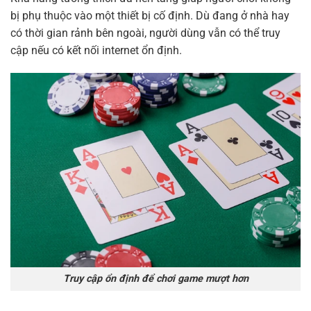
bị phụ thuộc vào một thiết bị cố định. Dù đang ở nhà hay
có thời gian rảnh bên ngoài, người dùng vẫn có thể truy
cập nếu có kết nối internet ổn định.
Truy cập ổn định để chơi game mượt hơn