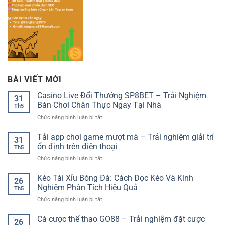
BÀI VIẾT MỚI
Casino Live Đổi Thưởng SP8BET – Trải Nghiệm
31
Bàn Chơi Chân Thực Ngay Tại Nhà
Th5
ở
Chức năng bình luận bị tắt
Casino
Live
Tải app chơi game mượt mà – Trải nghiệm giải trí
31
Đổi
ổn định trên điện thoại
Th5
Thưởng
ở
Chức năng bình luận bị tắt
SP8BET
Tải
–
app
Kèo Tài Xỉu Bóng Đá: Cách Đọc Kèo Và Kinh
Trải
26
chơi
Nghiệm
Nghiệm Phân Tích Hiệu Quả
Th5
game
Bàn
ở
Chức năng bình luận bị tắt
mượt
Chơi
Kèo
mà
Chân
Tài
Cá cược thể thao GO88 – Trải nghiệm đặt cược
–
Thực
26
Xỉu