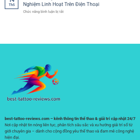
14
online
–
Nghiệm Linh Hoạt Trên Điện Thoại
Kịch
Thao
Th5
trải
Trải
Tính
ở
Chức năng bình luận bị tắt
nghiệm
Nghiệm
Cho
Bài
ổn
Linh
Người
8:
định
Hoạt
Chơi
Cá
–
Cho
Online
Cược
Yếu
Người
Thể
tố
Chơi
Thao
giữ
Hiện
Mobile
chân
Đại
RR88
người
–
chơi
Trải
lâu
Nghiệm
dài
Linh
Hoạt
Trên
Điện
Thoại
best-tattoo-reviews.com – kênh thông tin thể thao & giải trí cập nhật 24/7
Nơi cập nhật tin nóng liên tục, phân tích sâu sắc và xu hướng giải trí số từ
giới chuyên gia – dành cho cộng đồng yêu thể thao và đam mê công nghệ
hiện đại.