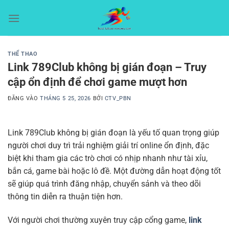
Bỏ
qua
nội
dung
THỂ THAO
Link 789Club không bị gián đoạn – Truy
cập ổn định để chơi game mượt hơn
ĐĂNG VÀO
THÁNG 5 25, 2026
BỞI
CTV_PBN
Link 789Club không bị gián đoạn là yếu tố quan trọng giúp
người chơi duy trì trải nghiệm giải trí online ổn định, đặc
biệt khi tham gia các trò chơi có nhịp nhanh như tài xỉu,
bắn cá, game bài hoặc lô đề. Một đường dẫn hoạt động tốt
sẽ giúp quá trình đăng nhập, chuyển sảnh và theo dõi
thông tin diễn ra thuận tiện hơn.
Với người chơi thường xuyên truy cập cổng game,
link