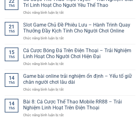
22
Chiến
Kèo
Gian
Trí Linh Hoạt Cho Người Yêu Thể Thao
Online
Thuật
Th5
Bóng
Trải
Hấp
ở
Chức năng bình luận bị tắt
Đá
Nghiệm
Dẫn
Cá
Chuẩn
Đa
Cho
Cược
Slot Game Chủ Đề Phiêu Lưu – Hành Trình Quay
–
Dạng
21
Người
Thể
Nền
Thưởng Đầy Kịch Tính Cho Người Chơi Online
Cho
Chơi
Th5
Thao
Tảng
Người
Việt
ở
Chức năng bình luận bị tắt
Trực
Quan
Chơi
Slot
Tuyến
Trọng
Hiện
Game
Cá Cược Bóng Đá Trên Điện Thoại – Trải Nghiệm
–
Khi
15
Đại
Chủ
Trải
Linh Hoạt Cho Người Chơi Hiện Đại
Cá
Th5
Đề
Nghiệm
Cược
ở
Chức năng bình luận bị tắt
Phiêu
Giải
Online
Cá
Lưu
Trí
Cược
Game bài online trải nghiệm ổn định – Yếu tố giữ
–
Linh
14
Bóng
Hành
chân người chơi lâu dài
Hoạt
Th5
Đá
Trình
Cho
ở
Chức năng bình luận bị tắt
Trên
Quay
Người
Game
Điện
Thưởng
Yêu
bài
Bài 8: Cá Cược Thể Thao Mobile RR88 – Trải
Thoại
Đầy
14
Thể
online
–
Nghiệm Linh Hoạt Trên Điện Thoại
Kịch
Thao
Th5
trải
Trải
Tính
ở
Chức năng bình luận bị tắt
nghiệm
Nghiệm
Cho
Bài
ổn
Linh
Người
8:
định
Hoạt
Chơi
Cá
–
Cho
Online
Cược
Yếu
Người