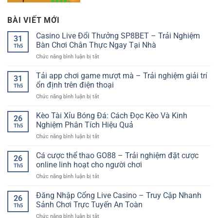
BÀI VIẾT MỚI
Casino Live Đổi Thưởng SP8BET – Trải Nghiệm
31
Bàn Chơi Chân Thực Ngay Tại Nhà
Th5
ở
Chức năng bình luận bị tắt
Casino
Live
Tải app chơi game mượt mà – Trải nghiệm giải trí
31
Đổi
ổn định trên điện thoại
Th5
Thưởng
ở
Chức năng bình luận bị tắt
SP8BET
Tải
–
app
Kèo Tài Xỉu Bóng Đá: Cách Đọc Kèo Và Kinh
Trải
26
chơi
Nghiệm
Nghiệm Phân Tích Hiệu Quả
Th5
game
Bàn
ở
Chức năng bình luận bị tắt
mượt
Chơi
Kèo
mà
Chân
Tài
Cá cược thể thao GO88 – Trải nghiệm đặt cược
–
Thực
26
Xỉu
Trải
online linh hoạt cho người chơi
Ngay
Th5
Bóng
nghiệm
Tại
ở
Chức năng bình luận bị tắt
Đá:
giải
Nhà
Cá
Cách
trí
cược
Đăng Nhập Cổng Live Casino – Truy Cập Nhanh
Đọc
ổn
26
thể
Kèo
Sảnh Chơi Trực Tuyến An Toàn
định
Th5
thao
Và
trên
ở
Chức năng bình luận bị tắt
GO88