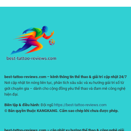
Thể
tố
Chơi
Thao
giữ
Hiện
Mobile
chân
Đại
RR88
người
–
chơi
Trải
lâu
Nghiệm
dài
Linh
Hoạt
Trên
Điện
Thoại
best-tattoo-reviews.com – kênh thông tin thể thao & giải trí cập nhật 24/7
Nơi cập nhật tin nóng liên tục, phân tích sâu sắc và xu hướng giải trí số từ
giới chuyên gia – dành cho cộng đồng yêu thể thao và đam mê công nghệ
hiện đại.
Biên tập & điều hành:
Đội ngũ
https://best-tattoo-reviews.com
© Bản quyền thuộc KANGKANG. Cấm sao chép khi chưa được phép.
best-tattoo-reviews.com – cập nhật xu hướng thể thao & công nghệ giải