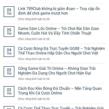
Kinh
điện
Đăng
–
Nghiệm
thoại
Nhập
Link 789Club không bị gián đoạn – Truy cập ổn
Trải
Phân
25
Cổng
nghiệm
định để chơi game mượt hơn
Tích
Th5
Live
đặt
Hiệu
ở
Chức năng bình luận bị tắt
Casino
cược
Quả
Link
–
online
789Club
Game Sâm Lốc Online – Trò Chơi Bài Dân Gian
Truy
linh
25
không
Cập
Nhanh, Cuốn Hút Và Đầy Tính Chiến Thuật
hoạt
Th5
bị
Nhanh
cho
ở
Chức năng bình luận bị tắt
gián
Sảnh
người
Game
đoạn
Chơi
chơi
Sâm
Cá Cược Bóng Đá Trực Tuyến GG88 – Trải Nghiệm
–
Trực
24
Lốc
Truy
Thể Thao Online Hấp Dẫn Cho Người Chơi Việt
Tuyến
Th5
Online
cập
An
ở
Chức năng bình luận bị tắt
–
ổn
Toàn
Cá
Trò
định
Cược
Cổng Game Giải Trí Online – Không Gian Trải
Chơi
để
22
Bóng
Bài
Nghiệm Đa Dạng Cho Người Chơi Hiện Đại
chơi
Th5
Đá
Dân
game
ở
Chức năng bình luận bị tắt
Trực
Gian
mượt
Cổng
Tuyến
Nhanh,
hơn
Game
Cách Đọc Kèo Bóng Đá Chuẩn – Nền Tảng Quan
GG88
Cuốn
22
Giải
–
Trọng Khi Cá Cược Online
Hút
Th5
Trí
Trải
Và
ở
Chức năng bình luận bị tắt
Online
Nghiệm
Đầy
Cách
–
Thể
Tính
Đọc
Cá Cược Thể Thao Trực Tuyến – Trải Nghiệm Giải
Không
Thao