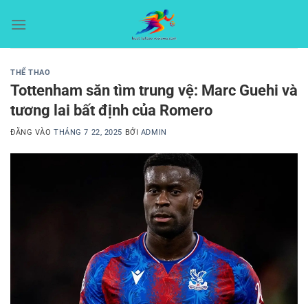
Bỏ
qua
nội
dung
THỂ THAO
Tottenham săn tìm trung vệ: Marc Guehi và
tương lai bất định của Romero
ĐĂNG VÀO
THÁNG 7 22, 2025
BỞI
ADMIN