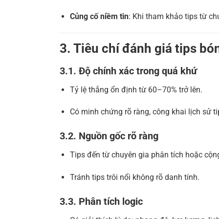
Củng cố niềm tin
: Khi tham khảo tips từ ch
3. Tiêu chí đánh giá tips bó
3.1. Độ chính xác trong quá khứ
Tỷ lệ thắng ổn định từ 60–70% trở lên.
Có minh chứng rõ ràng, công khai lịch sử ti
3.2. Nguồn gốc rõ ràng
Tips đến từ chuyên gia phân tích hoặc cộn
Tránh tips trôi nổi không rõ danh tính.
3.3. Phân tích logic