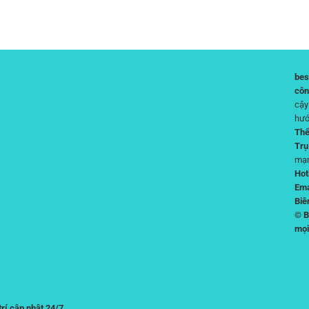
bes
côn
cậy
hướ
Thể
Trụ
mạn
Hot
Ema
Biê
© B
mọi
trí cập nhật 24/7