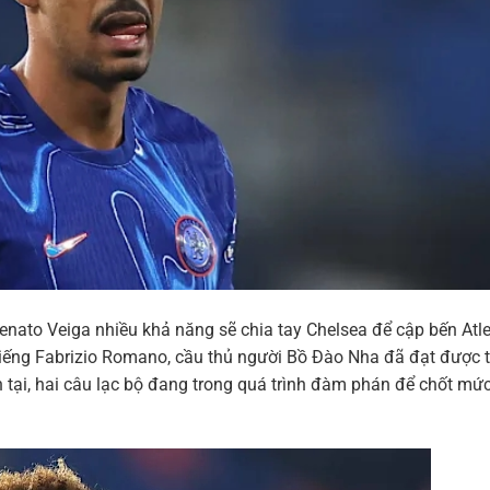
nato Veiga nhiều khả năng sẽ chia tay Chelsea để cập bến Atle
iếng Fabrizio Romano, cầu thủ người Bồ Đào Nha đã đạt được 
 tại, hai câu lạc bộ đang trong quá trình đàm phán để chốt mức