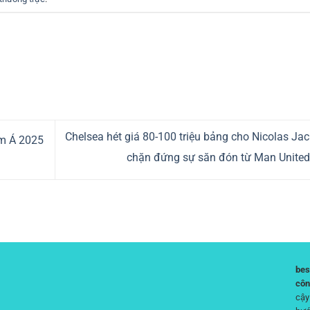
Chelsea hét giá 80-100 triệu bảng cho Nicolas Jac
m Á 2025
chặn đứng sự săn đón từ Man Unite
bes
côn
cậy