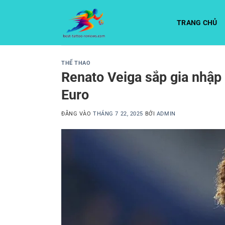
Bỏ
qua
TRANG CHỦ
nội
dung
THỂ THAO
Renato Veiga sắp gia nhập 
Euro
ĐĂNG VÀO
THÁNG 7 22, 2025
BỞI
ADMIN