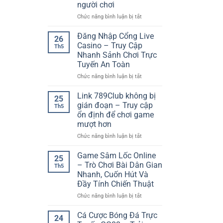
người chơi
định
Cách
trên
Đọc
ở
Chức năng bình luận bị tắt
điện
Kèo
Cá
thoại
Và
cược
Đăng Nhập Cổng Live
26
Kinh
thể
Casino – Truy Cập
Th5
Nghiệm
thao
Nhanh Sảnh Chơi Trực
Phân
GO88
Tuyến An Toàn
Tích
–
Hiệu
Trải
ở
Chức năng bình luận bị tắt
Quả
nghiệm
Đăng
đặt
Nhập
Link 789Club không bị
25
cược
Cổng
gián đoạn – Truy cập
Th5
online
Live
ổn định để chơi game
linh
Casino
mượt hơn
hoạt
–
cho
Truy
ở
Chức năng bình luận bị tắt
người
Cập
Link
chơi
Nhanh
789Club
Game Sâm Lốc Online
25
Sảnh
không
– Trò Chơi Bài Dân Gian
Th5
Chơi
bị
Nhanh, Cuốn Hút Và
Trực
gián
Đầy Tính Chiến Thuật
Tuyến
đoạn
An
–
ở
Chức năng bình luận bị tắt
Toàn
Truy
Game
cập
Sâm
Cá Cược Bóng Đá Trực
24
ổn
Lốc