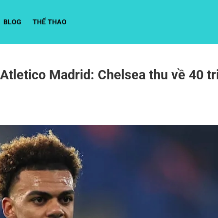
BLOG
THỂ THAO
Atletico Madrid: Chelsea thu về 40 tr