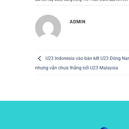
ADMIN
U23 Indonesia vào bán kết U23 Đông Na
nhưng vẫn chưa thắng nổi U23 Malaysia