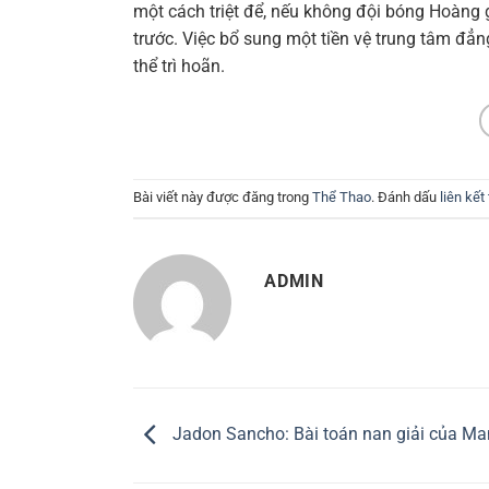
một cách triệt để, nếu không đội bóng Hoàng 
trước. Việc bổ sung một tiền vệ trung tâm đẳng
thể trì hoãn.
Bài viết này được đăng trong
Thể Thao
. Đánh dấu
liên kết
ADMIN
Jadon Sancho: Bài toán nan giải của Ma