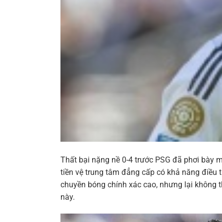
Thất bại nặng nề 0-4 trước PSG đã phơi bày m
tiền vệ trung tâm đẳng cấp có khả năng điều t
chuyền bóng chính xác cao, nhưng lại không thể
này.