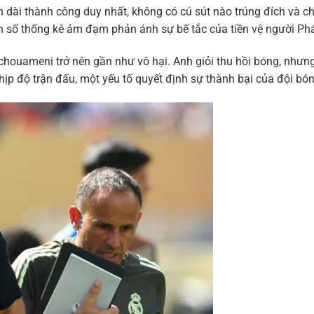
dài thành công duy nhất, không có cú sút nào trúng đích và ch
n số thống kê ảm đạm phản ánh sự bế tắc của tiền vệ người Ph
houameni trở nên gần như vô hại. Anh giỏi thu hồi bóng, nhưn
hịp độ trận đấu, một yếu tố quyết định sự thành bại của đội bón