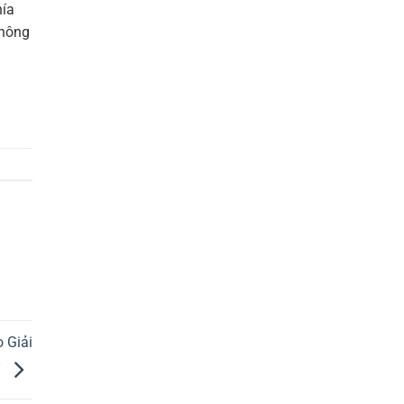
hía
không
 Giải
í