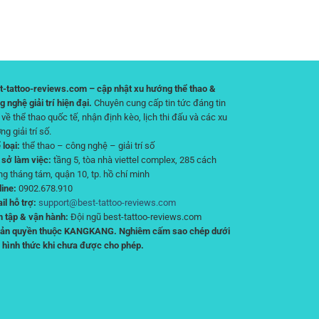
t-tattoo-reviews.com – cập nhật xu hướng thể thao &
g nghệ giải trí hiện đại.
Chuyên cung cấp tin tức đáng tin
 về thể thao quốc tế, nhận định kèo, lịch thi đấu và các xu
ng giải trí số.
 loại:
thể thao – công nghệ – giải trí số
 sở làm việc:
tầng 5, tòa nhà viettel complex, 285 cách
g tháng tám, quận 10, tp. hồ chí minh
line:
0902.678.910
il hỗ trợ:
support@best-tattoo-reviews.com
n tập & vận hành:
Đội ngũ best-tattoo-reviews.com
ản quyền thuộc KANGKANG. Nghiêm cấm sao chép dưới
 hình thức khi chưa được cho phép.