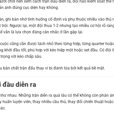
ười chơi nên xem cách trận đấu diễn ra, đội nào kiểm soát thế t
hản ánh đúng cục diện hay không.
rận, ghi bàn nhờ tình huống cố định và phụ thuộc nhiều vào thủ
trội. Ngược lại, một đội thua 1-2 nhưng tạo nhiều cơ hội rõ ràng
ể vẫn là lựa chọn đáng cân nhắc ở lần gặp lại.
cuộc cũng cần được tách nhỏ theo từng hiệp, từng quarter hoặ
g khởi đầu tốt, phù hợp với kèo hiệp một hoặc set đầu. Có đội 
 trọng với kèo chấp sâu.
ểu bản chất trận đấu thay vì bị đánh lừa bởi kết quả bề mặt.
i đầu diễn ra
ị như nhau. Những trận diễn ra quá lâu có thể không còn phản á
y huấn luyện viên, thay nhiều cầu thủ, thay đổi chiến thuật hoặc
hác.