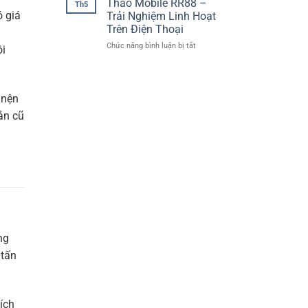
Thao Mobile RR88 –
Th5
Online
Linh
trải
ó giá
Trải Nghiệm Linh Hoạt
Hoạt
nghiệm
Trên Điện Thoại
Cho
ổn
Người
định
ở
Chức năng bình luận bị tắt
ội
Chơi
–
Bài
Hiện
Yếu
8:
Đại
tố
Cá
giữ
Cược
 nện
chân
Thể
ản cũ
người
Thao
chơi
Mobile
lâu
RR88
dài
–
Trải
Nghiệm
Linh
Hoạt
Trên
Điện
Thoại
ng
 tấn
ích