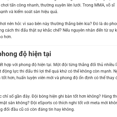
 chơi tấn công nhanh, thường xuyên lên lưới. Trong MMA, võ sĩ
t mạnh và kiểm soát sàn hiệu quả.
 chơi nên hỏi: vì sao bên này thường thắng bên kia? Đó là do ph
ong cách thi đấu thật sự khắc chế? Nếu nguyên nhân đến từ sự 
ao hơn.
phong độ hiện tại
ết hợp với phong độ hiện tại. Một đội từng thắng đối thủ nhiều 
t động lực thi đấu thì lợi thế quá khứ có thể không còn mạnh. 
h tốt hơn, huấn luyện viên mới và phong độ ổn định có thể thay 
c chỉ số gần đây. Đội bóng hiện ghi bàn tốt hơn không? Hàng th
mặt sân không? Đội eSports có thích nghi tốt với meta mới khô
g đối đầu cũ có còn đáng tin hay không.