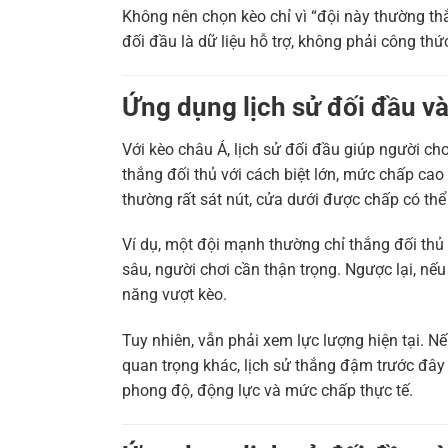
Không nên chọn kèo chỉ vì “đội này thường thắ
đối đầu là dữ liệu hỗ trợ, không phải công thứ
Ứng dụng lịch sử đối đầu v
Với kèo châu Á, lịch sử đối đầu giúp người c
thắng đối thủ với cách biệt lớn, mức chấp cao
thường rất sát nút, cửa dưới được chấp có th
Ví dụ, một đội mạnh thường chỉ thắng đối thủ 
sâu, người chơi cần thận trọng. Ngược lại, nếu 
năng vượt kèo.
Tuy nhiên, vẫn phải xem lực lượng hiện tại. Nế
quan trọng khác, lịch sử thắng đậm trước đây 
phong độ, động lực và mức chấp thực tế.