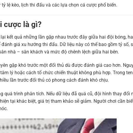
tỷ lệ kèo, lịch thi đấu và các lựa chọn cá cược phổ biến.
i cược là gì?
 lại kết quả những lần gặp nhau trước đây giữa hai đội bóng, ha
ể đánh giá xu hướng thi đấu. Dữ liệu này có thể bao gồm tỷ số, 
n, sân nhà – sân khách và mức độ chênh lệch giữa hai bên.
xuyên gặp khó trước một đối thủ dù được đánh giá cao hơn. Ngu
c tâm lý hoặc cách tổ chức chiến thuật không phù hợp. Trong ten
hiều lần trước đối thủ có phong cách đánh khó chịu.
g quá trình phân tích. Nếu dữ liệu đã quá cũ, đội hình thay đổi 
ện tại khác biệt, giá trị tham khảo sẽ giảm. Người chơi cần biế
móc.