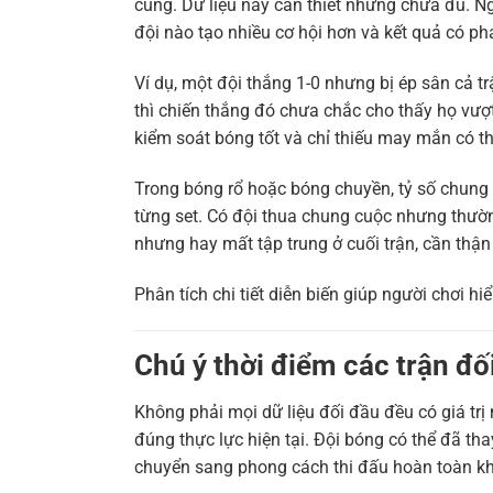
cùng. Dữ liệu này cần thiết nhưng chưa đủ. Ng
đội nào tạo nhiều cơ hội hơn và kết quả có p
Ví dụ, một đội thắng 1-0 nhưng bị ép sân cả t
thì chiến thắng đó chưa chắc cho thấy họ vượt 
kiểm soát bóng tốt và chỉ thiếu may mắn có th
Trong bóng rổ hoặc bóng chuyền, tỷ số chung 
từng set. Có đội thua chung cuộc nhưng thườn
nhưng hay mất tập trung ở cuối trận, cần thận
Phân tích chi tiết diễn biến giúp người chơi hi
Chú ý thời điểm các trận đố
Không phải mọi dữ liệu đối đầu đều có giá tr
đúng thực lực hiện tại. Đội bóng có thể đã tha
chuyển sang phong cách thi đấu hoàn toàn k