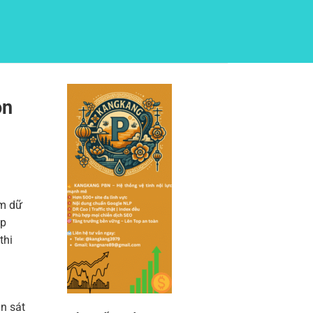
ọn
êm dữ
ặp
thi
n sát