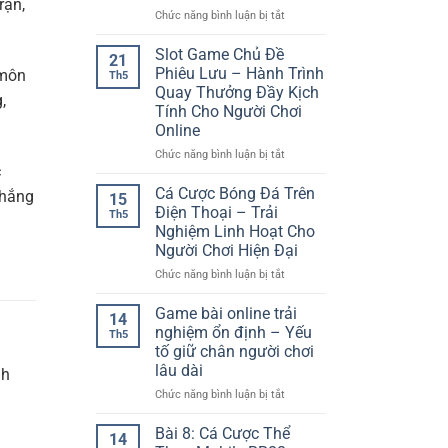
rận,
Người
–
ở
Chức năng bình luận bị tắt
Chơi
Nền
Cá
Hiện
Tảng
Cược
Slot Game Chủ Đề
21
Đại
Quan
Thể
Phiêu Lưu – Hành Trình
 môn
Th5
Trọng
Thao
Quay Thưởng Đầy Kịch
,
Khi
Trực
Tính Cho Người Chơi
Cá
Tuyến
Online
Cược
–
Online
Trải
ở
Chức năng bình luận bị tắt
Nghiệm
c
Slot
Giải
Game
Cá Cược Bóng Đá Trên
thắng
15
Trí
Chủ
Điện Thoại – Trải
Th5
Linh
Đề
Nghiệm Linh Hoạt Cho
Hoạt
Phiêu
Người Chơi Hiện Đại
Cho
Lưu
Người
–
ở
Chức năng bình luận bị tắt
Yêu
Hành
Cá
Thể
Trình
Cược
Game bài online trải
14
Thao
Quay
Bóng
nghiệm ổn định – Yếu
Th5
Thưởng
Đá
tố giữ chân người chơi
Đầy
Trên
lâu dài
nh
Kịch
Điện
Tính
Thoại
ở
Chức năng bình luận bị tắt
Cho
–
Game
Người
Trải
bài
Bài 8: Cá Cược Thể
14
Chơi
Nghiệm
online