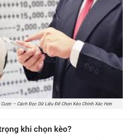
i Cược – Cách Đọc Dữ Liệu Để Chọn Kèo Chính Xác Hơn
 trọng khi chọn kèo?