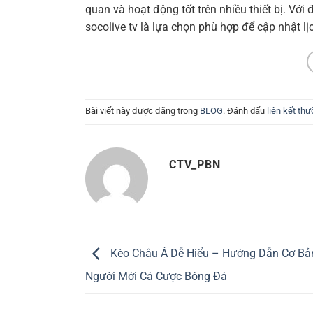
quan và hoạt động tốt trên nhiều thiết bị. Với
socolive tv là lựa chọn phù hợp để cập nhật l
Bài viết này được đăng trong
BLOG
. Đánh dấu
liên kết thư
CTV_PBN
Kèo Châu Á Dễ Hiểu – Hướng Dẫn Cơ Bả
Người Mới Cá Cược Bóng Đá