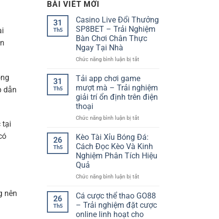
BÀI VIẾT MỚI
Casino Live Đổi Thưởng
31
SP8BET – Trải Nghiệm
ại
Th5
Bàn Chơi Chân Thực
ần
Ngay Tại Nhà
ở
Chức năng bình luận bị tắt
Casino
Live
ông
Tải app chơi game
31
Đổi
mượt mà – Trải nghiệm
p dẫn
Th5
Thưởng
giải trí ổn định trên điện
SP8BET
thoại
–
Trải
ở
Chức năng bình luận bị tắt
 tại
Nghiệm
Tải
Bàn
app
có
Kèo Tài Xỉu Bóng Đá:
26
Chơi
chơi
Cách Đọc Kèo Và Kinh
Th5
Chân
game
Nghiệm Phân Tích Hiệu
Thực
mượt
Quả
Ngay
mà
Tại
–
ở
Chức năng bình luận bị tắt
Nhà
Trải
Kèo
g nên
nghiệm
Tài
Cá cược thể thao GO88
26
giải
Xỉu
– Trải nghiệm đặt cược
Th5
trí
Bóng
online linh hoạt cho
ổn
Đá: