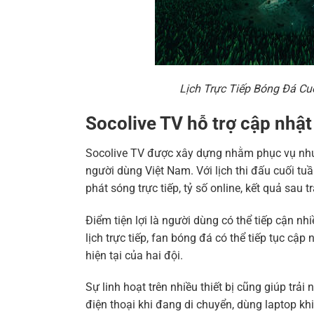
Lịch Trực Tiếp Bóng Đá C
Socolive TV hỗ trợ cập nhật 
Socolive TV được xây dựng nhằm phục vụ nhu 
người dùng Việt Nam. Với lịch thi đấu cuối tuầ
phát sóng trực tiếp, tỷ số online, kết quả sau 
Điểm tiện lợi là người dùng có thể tiếp cận nh
lịch trực tiếp, fan bóng đá có thể tiếp tục cập
hiện tại của hai đội.
Sự linh hoạt trên nhiều thiết bị cũng giúp trả
điện thoại khi đang di chuyển, dùng laptop kh