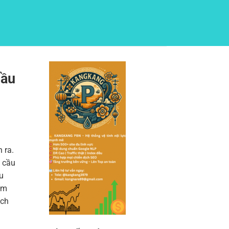
Cầu
 ra.
n cầu
u
em
ịch