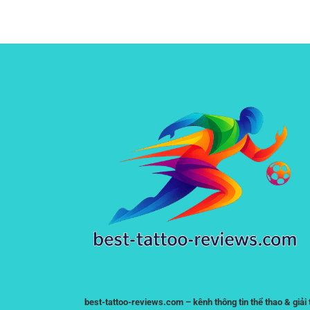
best-tattoo-reviews.com – kênh thông tin thể thao & giải 