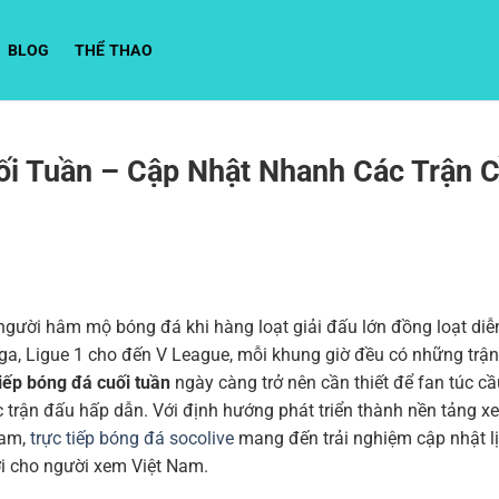
BLOG
THỂ THAO
ối Tuần – Cập Nhật Nhanh Các Trận 
 người hâm mộ bóng đá khi hàng loạt giải đấu lớn đồng loạt diễn
iga, Ligue 1 cho đến V League, mỗi khung giờ đều có những trậ
 tiếp bóng đá cuối tuần
ngày càng trở nên cần thiết để fan túc cầ
c trận đấu hấp dẫn. Với định hướng phát triển thành nền tảng x
Nam,
trực tiếp bóng đá socolive
mang đến trải nghiệm cập nhật l
lợi cho người xem Việt Nam.