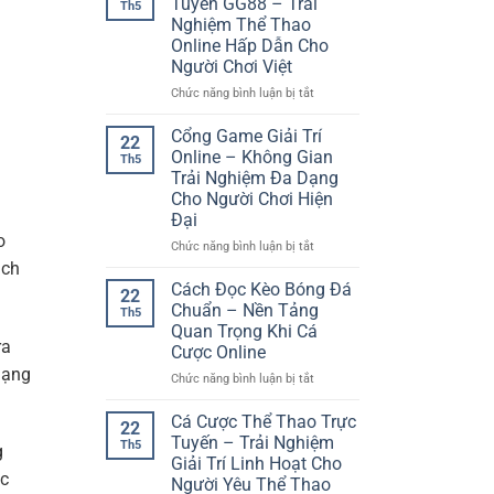
Tuyến GG88 – Trải
Th5
định
Online
Nghiệm Thể Thao
để
–
Online Hấp Dẫn Cho
chơi
Trò
Người Chơi Việt
game
Chơi
mượt
Bài
ở
Chức năng bình luận bị tắt
hơn
Dân
Cá
Gian
Cược
Cổng Game Giải Trí
22
Nhanh,
Bóng
Online – Không Gian
Th5
Cuốn
Đá
Trải Nghiệm Đa Dạng
Hút
Trực
Cho Người Chơi Hiện
Và
Tuyến
Đại
Đầy
GG88
o
Tính
–
ở
Chức năng bình luận bị tắt
Chiến
Trải
Cổng
ịch
Thuật
Nghiệm
Game
Cách Đọc Kèo Bóng Đá
22
Thể
Giải
Chuẩn – Nền Tảng
Th5
Thao
Trí
Quan Trọng Khi Cá
Online
Online
ra
Cược Online
Hấp
–
 hạng
Dẫn
Không
ở
Chức năng bình luận bị tắt
Cho
Gian
Cách
Người
Trải
Đọc
Cá Cược Thể Thao Trực
22
Chơi
Nghiệm
Kèo
Tuyến – Trải Nghiệm
Th5
Việt
g
Đa
Bóng
Giải Trí Linh Hoạt Cho
Dạng
Đá
ệc
Người Yêu Thể Thao
Cho
Chuẩn