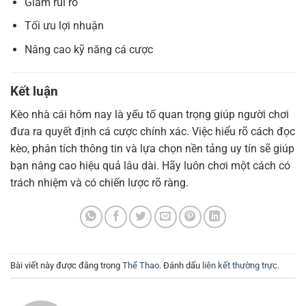
Giảm rủi ro
Tối ưu lợi nhuận
Nâng cao kỹ năng cá cược
Kết luận
Kèo nhà cái hôm nay là yếu tố quan trọng giúp người chơi
đưa ra quyết định cá cược chính xác. Việc hiểu rõ cách đọc
kèo, phân tích thông tin và lựa chọn nền tảng uy tín sẽ giúp
bạn nâng cao hiệu quả lâu dài. Hãy luôn chơi một cách có
trách nhiệm và có chiến lược rõ ràng.
Bài viết này được đăng trong
Thể Thao
. Đánh dấu
liên kết thường trực
.