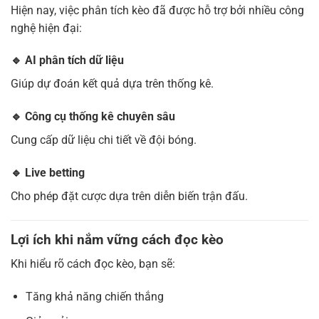
Hiện nay, việc phân tích kèo đã được hỗ trợ bởi nhiều công
nghệ hiện đại:
🔹 AI phân tích dữ liệu
Giúp dự đoán kết quả dựa trên thống kê.
🔹 Công cụ thống kê chuyên sâu
Cung cấp dữ liệu chi tiết về đội bóng.
🔹 Live betting
Cho phép đặt cược dựa trên diễn biến trận đấu.
Lợi ích khi nắm vững cách đọc kèo
Khi hiểu rõ cách đọc kèo, bạn sẽ:
Tăng khả năng chiến thắng