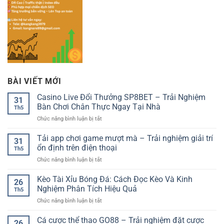
BÀI VIẾT MỚI
Casino Live Đổi Thưởng SP8BET – Trải Nghiệm
31
Bàn Chơi Chân Thực Ngay Tại Nhà
Th5
ở
Chức năng bình luận bị tắt
Casino
Live
Tải app chơi game mượt mà – Trải nghiệm giải trí
31
Đổi
ổn định trên điện thoại
Th5
Thưởng
ở
Chức năng bình luận bị tắt
SP8BET
Tải
–
app
Kèo Tài Xỉu Bóng Đá: Cách Đọc Kèo Và Kinh
Trải
26
chơi
Nghiệm
Nghiệm Phân Tích Hiệu Quả
Th5
game
Bàn
ở
Chức năng bình luận bị tắt
mượt
Chơi
Kèo
mà
Chân
Tài
Cá cược thể thao GO88 – Trải nghiệm đặt cược
–
Thực
26