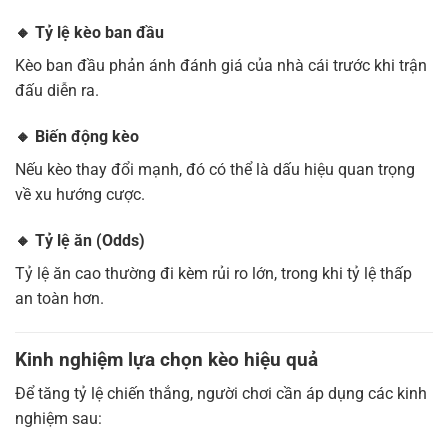
🔸 Tỷ lệ kèo ban đầu
Kèo ban đầu phản ánh đánh giá của nhà cái trước khi trận
đấu diễn ra.
🔸 Biến động kèo
Nếu kèo thay đổi mạnh, đó có thể là dấu hiệu quan trọng
về xu hướng cược.
🔸 Tỷ lệ ăn (Odds)
Tỷ lệ ăn cao thường đi kèm rủi ro lớn, trong khi tỷ lệ thấp
an toàn hơn.
Kinh nghiệm lựa chọn kèo hiệu quả
Để tăng tỷ lệ chiến thắng, người chơi cần áp dụng các kinh
nghiệm sau: