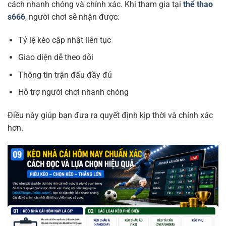
cách nhanh chóng và chính xác. Khi tham gia tại
thể thao
s666
, người chơi sẽ nhận được:
Tỷ lệ kèo cập nhật liên tục
Giao diện dễ theo dõi
Thông tin trận đấu đầy đủ
Hỗ trợ người chơi nhanh chóng
Điều này giúp bạn đưa ra quyết định kịp thời và chính xác
hơn.