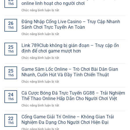
Xỉu
Trải
online linh hoạt cho người chơi
Ngay
Th5
Bóng
nghiệm
Tại
ở
Chức năng bình luận bị tắt
Đá:
giải
Nhà
Cá
Cách
trí
cược
Đăng Nhập Cổng Live Casino – Truy Cập Nhanh
Đọc
ổn
26
thể
Kèo
Sảnh Chơi Trực Tuyến An Toàn
định
Th5
thao
Và
trên
ở
Chức năng bình luận bị tắt
GO88
Kinh
điện
Đăng
–
Nghiệm
thoại
Nhập
Link 789Club không bị gián đoạn – Truy cập ổn
Trải
Phân
25
Cổng
nghiệm
định để chơi game mượt hơn
Tích
Th5
Live
đặt
Hiệu
ở
Chức năng bình luận bị tắt
Casino
cược
Quả
Link
–
online
789Club
Game Sâm Lốc Online – Trò Chơi Bài Dân Gian
Truy
linh
25
không
Cập
Nhanh, Cuốn Hút Và Đầy Tính Chiến Thuật
hoạt
Th5
bị
Nhanh
cho
ở
Chức năng bình luận bị tắt
gián
Sảnh
người
Game
đoạn
Chơi
chơi
Sâm
Cá Cược Bóng Đá Trực Tuyến GG88 – Trải Nghiệm
–
Trực
24
Lốc
Truy
Thể Thao Online Hấp Dẫn Cho Người Chơi Việt
Tuyến
Th5
Online
cập
An
ở
Chức năng bình luận bị tắt
–
ổn
Toàn
Cá
Trò
định
Cược
Cổng Game Giải Trí Online – Không Gian Trải
Chơi
để
22
Bóng
Bài
Nghiệm Đa Dạng Cho Người Chơi Hiện Đại
chơi
Th5
Đá
Dân
game
ở
Chức năng bình luận bị tắt
Trực