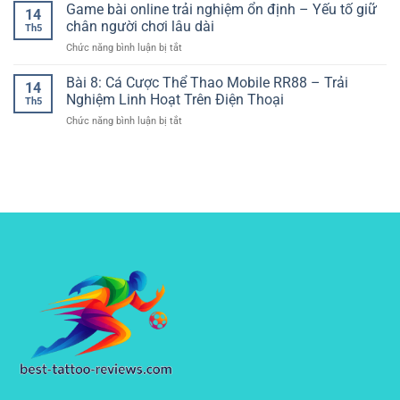
Cược
Game bài online trải nghiệm ổn định – Yếu tố giữ
–
Linh
14
Bóng
Hành
chân người chơi lâu dài
Hoạt
Th5
Đá
Trình
Cho
ở
Chức năng bình luận bị tắt
Trên
Quay
Người
Game
Điện
Thưởng
Yêu
bài
Bài 8: Cá Cược Thể Thao Mobile RR88 – Trải
Thoại
Đầy
14
Thể
online
–
Nghiệm Linh Hoạt Trên Điện Thoại
Kịch
Thao
Th5
trải
Trải
Tính
ở
Chức năng bình luận bị tắt
nghiệm
Nghiệm
Cho
Bài
ổn
Linh
Người
8:
định
Hoạt
Chơi
Cá
–
Cho
Online
Cược
Yếu
Người
Thể
tố
Chơi
Thao
giữ
Hiện
Mobile
chân
Đại
RR88
người
–
chơi
Trải
lâu
Nghiệm
dài
Linh
Hoạt
Trên
Điện
Thoại