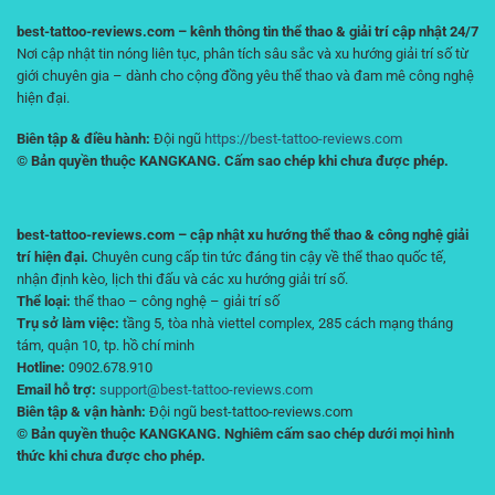
best-tattoo-reviews.com – kênh thông tin thể thao & giải trí cập nhật 24/7
Nơi cập nhật tin nóng liên tục, phân tích sâu sắc và xu hướng giải trí số từ
giới chuyên gia – dành cho cộng đồng yêu thể thao và đam mê công nghệ
hiện đại.
Biên tập & điều hành:
Đội ngũ
https://best-tattoo-reviews.com
© Bản quyền thuộc KANGKANG. Cấm sao chép khi chưa được phép.
best-tattoo-reviews.com – cập nhật xu hướng thể thao & công nghệ giải
trí hiện đại.
Chuyên cung cấp tin tức đáng tin cậy về thể thao quốc tế,
nhận định kèo, lịch thi đấu và các xu hướng giải trí số.
Thể loại:
thể thao – công nghệ – giải trí số
Trụ sở làm việc:
tầng 5, tòa nhà viettel complex, 285 cách mạng tháng
tám, quận 10, tp. hồ chí minh
Hotline:
0902.678.910
Email hỗ trợ:
support@best-tattoo-reviews.com
Biên tập & vận hành:
Đội ngũ best-tattoo-reviews.com
© Bản quyền thuộc KANGKANG. Nghiêm cấm sao chép dưới mọi hình
thức khi chưa được cho phép.