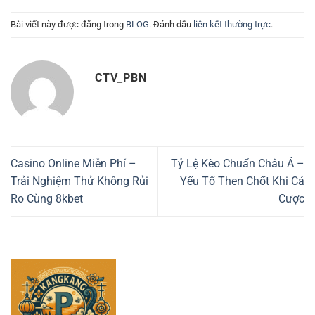
Bài viết này được đăng trong
BLOG
. Đánh dấu
liên kết thường trực
.
CTV_PBN
Casino Online Miễn Phí –
Tỷ Lệ Kèo Chuẩn Châu Á –
Trải Nghiệm Thử Không Rủi
Yếu Tố Then Chốt Khi Cá
Ro Cùng 8kbet
Cược