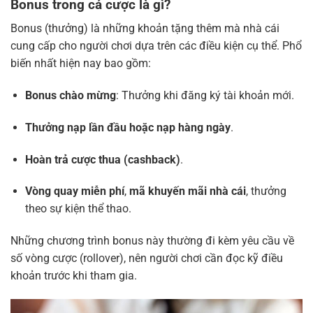
Bonus trong cá cược là gì?
Bonus (thưởng) là những khoản tặng thêm mà nhà cái
cung cấp cho người chơi dựa trên các điều kiện cụ thể. Phổ
biến nhất hiện nay bao gồm:
Bonus chào mừng
: Thưởng khi đăng ký tài khoản mới.
Thưởng nạp lần đầu hoặc nạp hàng ngày
.
Hoàn trả cược thua (cashback)
.
Vòng quay miễn phí
,
mã khuyến mãi nhà cái
, thưởng
theo sự kiện thể thao.
Những chương trình bonus này thường đi kèm yêu cầu về
số vòng cược (rollover), nên người chơi cần đọc kỹ điều
khoản trước khi tham gia.