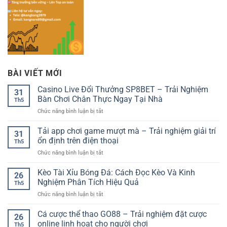
BÀI VIẾT MỚI
Casino Live Đổi Thưởng SP8BET – Trải Nghiệm
31
Bàn Chơi Chân Thực Ngay Tại Nhà
Th5
ở
Chức năng bình luận bị tắt
Casino
Live
Tải app chơi game mượt mà – Trải nghiệm giải trí
31
Đổi
ổn định trên điện thoại
Th5
Thưởng
ở
Chức năng bình luận bị tắt
SP8BET
Tải
–
app
Kèo Tài Xỉu Bóng Đá: Cách Đọc Kèo Và Kinh
Trải
26
chơi
Nghiệm
Nghiệm Phân Tích Hiệu Quả
Th5
game
Bàn
ở
Chức năng bình luận bị tắt
mượt
Chơi
Kèo
mà
Chân
Tài
Cá cược thể thao GO88 – Trải nghiệm đặt cược
–
Thực
26
Xỉu
Trải
online linh hoạt cho người chơi
Ngay
Th5