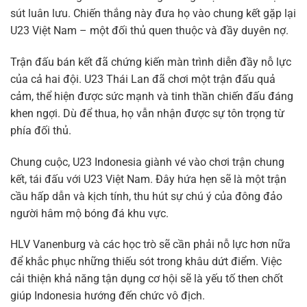
sút luân lưu. Chiến thắng này đưa họ vào chung kết gặp lại
U23 Việt Nam – một đối thủ quen thuộc và đầy duyên nợ.
Trận đấu bán kết đã chứng kiến màn trình diễn đầy nỗ lực
của cả hai đội. U23 Thái Lan đã chơi một trận đấu quả
cảm, thể hiện được sức mạnh và tinh thần chiến đấu đáng
khen ngợi. Dù để thua, họ vẫn nhận được sự tôn trọng từ
phía đối thủ.
Chung cuộc, U23 Indonesia giành vé vào chơi trận chung
kết, tái đấu với U23 Việt Nam. Đây hứa hẹn sẽ là một trận
cầu hấp dẫn và kịch tính, thu hút sự chú ý của đông đảo
người hâm mộ bóng đá khu vực.
HLV Vanenburg và các học trò sẽ cần phải nỗ lực hơn nữa
để khắc phục những thiếu sót trong khâu dứt điểm. Việc
cải thiện khả năng tận dụng cơ hội sẽ là yếu tố then chốt
giúp Indonesia hướng đến chức vô địch.