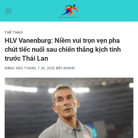
Bỏ
qua
nội
dung
THỂ THAO
HLV Vanenburg: Niềm vui trọn vẹn pha
chút tiếc nuối sau chiến thắng kịch tính
trước Thái Lan
ĐĂNG VÀO
THÁNG 7 26, 2025
BỞI
ADMIN