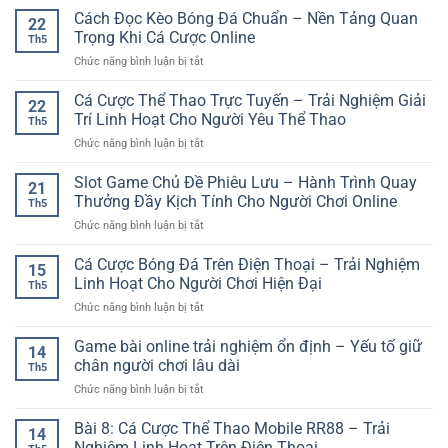
Nhanh,
hơn
Game
Cách Đọc Kèo Bóng Đá Chuẩn – Nền Tảng Quan
GG88
Cuốn
22
Giải
–
Trọng Khi Cá Cược Online
Hút
Th5
Trí
Trải
Và
ở
Chức năng bình luận bị tắt
Online
Nghiệm
Đầy
Cách
–
Thể
Tính
Đọc
Cá Cược Thể Thao Trực Tuyến – Trải Nghiệm Giải
Không
Thao
22
Chiến
Kèo
Gian
Trí Linh Hoạt Cho Người Yêu Thể Thao
Online
Thuật
Th5
Bóng
Trải
Hấp
ở
Chức năng bình luận bị tắt
Đá
Nghiệm
Dẫn
Cá
Chuẩn
Đa
Cho
Cược
Slot Game Chủ Đề Phiêu Lưu – Hành Trình Quay
–
Dạng
21
Người
Thể
Nền
Thưởng Đầy Kịch Tính Cho Người Chơi Online
Cho
Chơi
Th5
Thao
Tảng
Người
Việt
ở
Chức năng bình luận bị tắt
Trực
Quan
Chơi
Slot
Tuyến
Trọng
Hiện
Game
Cá Cược Bóng Đá Trên Điện Thoại – Trải Nghiệm
–
Khi
15
Đại
Chủ
Trải
Linh Hoạt Cho Người Chơi Hiện Đại
Cá
Th5
Đề
Nghiệm
Cược
ở
Chức năng bình luận bị tắt
Phiêu
Giải
Online
Cá
Lưu
Trí
Cược
Game bài online trải nghiệm ổn định – Yếu tố giữ
–
Linh
14
Bóng
Hành
chân người chơi lâu dài
Hoạt
Th5
Đá
Trình
Cho
ở
Chức năng bình luận bị tắt
Trên
Quay
Người
Game
Điện
Thưởng
Yêu
bài
Bài 8: Cá Cược Thể Thao Mobile RR88 – Trải
Thoại
Đầy
14
Thể
online
–
Nghiệm Linh Hoạt Trên Điện Thoại
Kịch