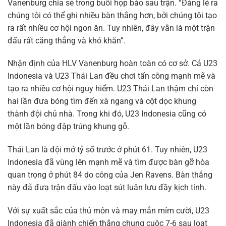
Vanenburg chia sẻ trong buổi họp báo sau trận. “Đáng lẽ ra
chúng tôi có thể ghi nhiều bàn thắng hơn, bởi chúng tôi tạo
ra rất nhiều cơ hội ngon ăn. Tuy nhiên, đây vẫn là một trận
đấu rất căng thẳng và khó khăn”.
Nhận định của HLV Vanenburg hoàn toàn có cơ sở. Cả U23
Indonesia và U23 Thái Lan đều chơi tấn công mạnh mẽ và
tạo ra nhiều cơ hội nguy hiểm. U23 Thái Lan thậm chí còn
hai lần đưa bóng tìm đến xà ngang và cột dọc khung
thành đội chủ nhà. Trong khi đó, U23 Indonesia cũng có
một lần bóng đập trúng khung gỗ.
Thái Lan là đội mở tỷ số trước ở phút 61. Tuy nhiên, U23
Indonesia đã vùng lên mạnh mẽ và tìm được bàn gỡ hòa
quan trọng ở phút 84 do công của Jen Ravens. Bàn thắng
này đã đưa trận đấu vào loạt sút luân lưu đầy kịch tính.
Với sự xuất sắc của thủ môn và may mắn mỉm cười, U23
Indonesia đã giành chiến thắng chung cuộc 7-6 sau loạt