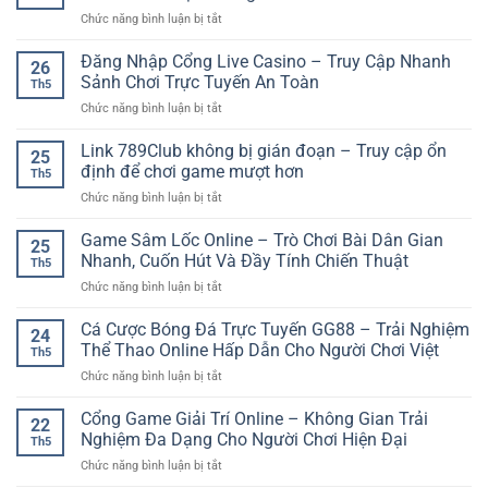
Bóng
nghiệm
Tại
ở
Chức năng bình luận bị tắt
Đá:
giải
Nhà
Cá
Cách
trí
cược
Đăng Nhập Cổng Live Casino – Truy Cập Nhanh
Đọc
ổn
26
thể
Kèo
Sảnh Chơi Trực Tuyến An Toàn
định
Th5
thao
Và
trên
ở
Chức năng bình luận bị tắt
GO88
Kinh
điện
Đăng
–
Nghiệm
thoại
Nhập
Link 789Club không bị gián đoạn – Truy cập ổn
Trải
Phân
25
Cổng
nghiệm
định để chơi game mượt hơn
Tích
Th5
Live
đặt
Hiệu
ở
Chức năng bình luận bị tắt
Casino
cược
Quả
Link
–
online
789Club
Game Sâm Lốc Online – Trò Chơi Bài Dân Gian
Truy
linh
25
không
Cập
Nhanh, Cuốn Hút Và Đầy Tính Chiến Thuật
hoạt
Th5
bị
Nhanh
cho
ở
Chức năng bình luận bị tắt
gián
Sảnh
người
Game
đoạn
Chơi
chơi
Sâm
Cá Cược Bóng Đá Trực Tuyến GG88 – Trải Nghiệm
–
Trực
24
Lốc
Truy
Thể Thao Online Hấp Dẫn Cho Người Chơi Việt
Tuyến
Th5
Online
cập
An
ở
Chức năng bình luận bị tắt
–
ổn
Toàn
Cá
Trò
định
Cược
Cổng Game Giải Trí Online – Không Gian Trải
Chơi
để
22
Bóng
Bài
Nghiệm Đa Dạng Cho Người Chơi Hiện Đại
chơi
Th5
Đá
Dân
game
ở
Chức năng bình luận bị tắt
Trực
Gian
mượt
Cổng
Tuyến