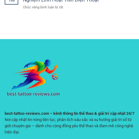
Thao
Th5
trải
Trải
Tính
ở
Chức năng bình luận bị tắt
nghiệm
Nghiệm
Cho
Bài
ổn
Linh
Người
8:
định
Hoạt
Chơi
Cá
–
Cho
Online
Cược
Yếu
Người
Thể
tố
Chơi
Thao
giữ
Hiện
Mobile
chân
Đại
RR88
người
–
chơi
Trải
lâu
Nghiệm
dài
Linh
Hoạt
Trên
Điện
Thoại
best-tattoo-reviews.com – kênh thông tin thể thao & giải trí cập nhật 24/7
Nơi cập nhật tin nóng liên tục, phân tích sâu sắc và xu hướng giải trí số từ
giới chuyên gia – dành cho cộng đồng yêu thể thao và đam mê công nghệ
hiện đại.