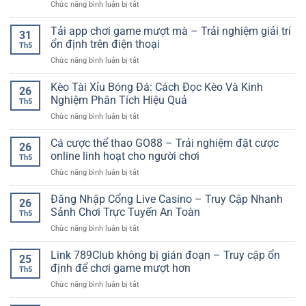
ở
Chức năng bình luận bị tắt
Casino
Live
Tải app chơi game mượt mà – Trải nghiệm giải trí
31
Đổi
ổn định trên điện thoại
Th5
Thưởng
ở
Chức năng bình luận bị tắt
SP8BET
Tải
–
app
Kèo Tài Xỉu Bóng Đá: Cách Đọc Kèo Và Kinh
Trải
26
chơi
Nghiệm
Nghiệm Phân Tích Hiệu Quả
Th5
game
Bàn
ở
Chức năng bình luận bị tắt
mượt
Chơi
Kèo
mà
Chân
Tài
Cá cược thể thao GO88 – Trải nghiệm đặt cược
–
Thực
26
Xỉu
Trải
online linh hoạt cho người chơi
Ngay
Th5
Bóng
nghiệm
Tại
ở
Chức năng bình luận bị tắt
Đá:
giải
Nhà
Cá
Cách
trí
cược
Đăng Nhập Cổng Live Casino – Truy Cập Nhanh
Đọc
ổn
26
thể
Kèo
Sảnh Chơi Trực Tuyến An Toàn
định
Th5
thao
Và
trên
ở
Chức năng bình luận bị tắt
GO88
Kinh
điện
Đăng
–
Nghiệm
thoại
Nhập
Link 789Club không bị gián đoạn – Truy cập ổn
Trải
Phân
25
Cổng
nghiệm
định để chơi game mượt hơn
Tích
Th5
Live
đặt
Hiệu
ở
Chức năng bình luận bị tắt
Casino
cược
Quả
Link
–
online