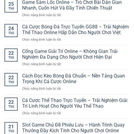
789Club
Game Sâm Lốc Online – Trò Chơi Bài Dân Gian
Truy
linh
25
không
Cập
Nhanh, Cuốn Hút Và Đầy Tính Chiến Thuật
hoạt
Th5
bị
Nhanh
cho
ở
Chức năng bình luận bị tắt
gián
Sảnh
người
Game
đoạn
Chơi
chơi
Sâm
Cá Cược Bóng Đá Trực Tuyến GG88 – Trải Nghiệm
–
Trực
24
Lốc
Truy
Thể Thao Online Hấp Dẫn Cho Người Chơi Việt
Tuyến
Th5
Online
cập
An
ở
Chức năng bình luận bị tắt
–
ổn
Toàn
Cá
Trò
định
Cược
Cổng Game Giải Trí Online – Không Gian Trải
Chơi
để
22
Bóng
Bài
Nghiệm Đa Dạng Cho Người Chơi Hiện Đại
chơi
Th5
Đá
Dân
game
ở
Chức năng bình luận bị tắt
Trực
Gian
mượt
Cổng
Tuyến
Nhanh,
hơn
Game
Cách Đọc Kèo Bóng Đá Chuẩn – Nền Tảng Quan
GG88
Cuốn
22
Giải
–
Trọng Khi Cá Cược Online
Hút
Th5
Trí
Trải
Và
ở
Chức năng bình luận bị tắt
Online
Nghiệm
Đầy
Cách
–
Thể
Tính
Đọc
Cá Cược Thể Thao Trực Tuyến – Trải Nghiệm Giải
Không
Thao
22
Chiến
Kèo
Gian
Trí Linh Hoạt Cho Người Yêu Thể Thao
Online
Thuật
Th5
Bóng
Trải
Hấp
ở
Chức năng bình luận bị tắt
Đá
Nghiệm
Dẫn
Cá
Chuẩn
Đa
Cho
Cược
Slot Game Chủ Đề Phiêu Lưu – Hành Trình Quay
–
Dạng
21
Người
Thể
Nền
Thưởng Đầy Kịch Tính Cho Người Chơi Online
Cho
Chơi
Th5
Thao