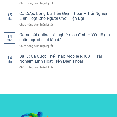
Tảng
Người
Việt
ở
Chức năng bình luận bị tắt
Trực
Quan
Chơi
Slot
Tuyến
Trọng
Hiện
Game
Cá Cược Bóng Đá Trên Điện Thoại – Trải Nghiệm
–
Khi
15
Đại
Chủ
Trải
Linh Hoạt Cho Người Chơi Hiện Đại
Cá
Th5
Đề
Nghiệm
Cược
ở
Chức năng bình luận bị tắt
Phiêu
Giải
Online
Cá
Lưu
Trí
Cược
Game bài online trải nghiệm ổn định – Yếu tố giữ
–
Linh
14
Bóng
Hành
chân người chơi lâu dài
Hoạt
Th5
Đá
Trình
Cho
ở
Chức năng bình luận bị tắt
Trên
Quay
Người
Game
Điện
Thưởng
Yêu
bài
Bài 8: Cá Cược Thể Thao Mobile RR88 – Trải
Thoại
Đầy
14
Thể
online
–
Nghiệm Linh Hoạt Trên Điện Thoại
Kịch
Thao
Th5
trải
Trải
Tính
ở
Chức năng bình luận bị tắt
nghiệm
Nghiệm
Cho
Bài
ổn
Linh
Người
8:
định
Hoạt
Chơi
Cá
–
Cho
Online
Cược
Yếu
Người
Thể
tố
Chơi
Thao
giữ
Hiện
Mobile
chân
Đại
RR88
người
–
chơi
Trải
lâu
Nghiệm
dài