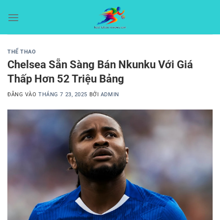
Bỏ
qua
nội
dung
THỂ THAO
Chelsea Sẵn Sàng Bán Nkunku Với Giá
Thấp Hơn 52 Triệu Bảng
ĐĂNG VÀO
THÁNG 7 23, 2025
BỞI
ADMIN