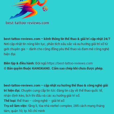
Linh
Hoạt
Trên
Điện
Thoại
best-tattoo-reviews.com – kênh thông tin thể thao & giải trí cập nhật 24/7
Nơi cập nhật tin nóng liên tục, phân tích sâu sắc và xu hướng giải trí số từ
giới chuyên gia – dành cho cộng đồng yêu thể thao và đam mê công nghệ
hiện đại.
Biên tập & điều hành:
Đội ngũ
https://best-tattoo-reviews.com
© Bản quyền thuộc KANGKANG. Cấm sao chép khi chưa được phép.
best-tattoo-reviews.com – cập nhật xu hướng thể thao & công nghệ giải
trí hiện đại.
Chuyên cung cấp tin tức đáng tin cậy về thể thao quốc tế,
nhận định kèo, lịch thi đấu và các xu hướng giải trí số.
Thể loại:
thể thao – công nghệ – giải trí số
Trụ sở làm việc:
tầng 5, tòa nhà viettel complex, 285 cách mạng tháng
tám, quận 10, tp. hồ chí minh