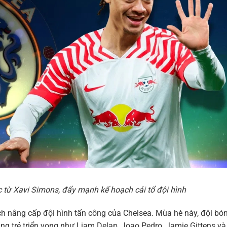
c từ Xavi Simons, đẩy mạnh kế hoạch cải tổ đội hình
h nâng cấp đội hình tấn công của Chelsea. Mùa hè này, đội bó
ng trẻ triển vọng như Liam Delap, Joao Pedro, Jamie Gittens và