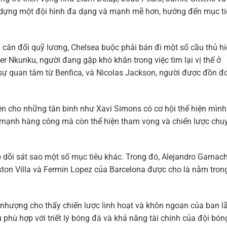
 dựng một đội hình đa dạng và mạnh mẽ hơn, hướng đến mục ti
 cân đối quỹ lương, Chelsea buộc phải bán đi một số cầu thủ h
er Nkunku, người đang gặp khó khăn trong việc tìm lại vị thế ở
sự quan tâm từ Benfica, và Nicolas Jackson, người được đồn đ
iện cho những tân binh như Xavi Simons có cơ hội thể hiện mình
 mạnh hàng công mà còn thể hiện tham vọng và chiến lược chu
dõi sát sao một số mục tiêu khác. Trong đó, Alejandro Garnac
ton Villa và Fermin Lopez của Barcelona được cho là nằm tron
nhượng cho thấy chiến lược linh hoạt và khôn ngoan của ban l
phù hợp với triết lý bóng đá và khả năng tài chính của đội bón