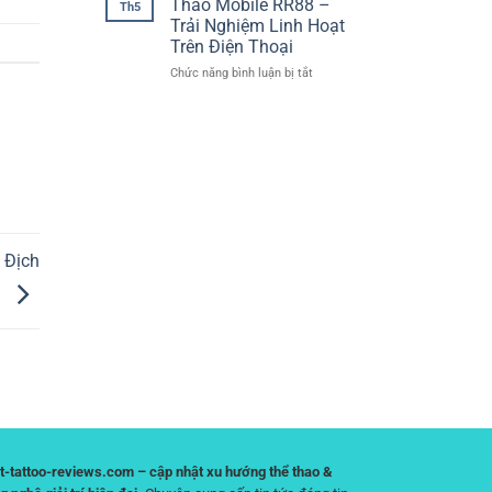
Thao Mobile RR88 –
Th5
Online
Linh
trải
Trải Nghiệm Linh Hoạt
Hoạt
nghiệm
Trên Điện Thoại
Cho
ổn
Người
định
ở
Chức năng bình luận bị tắt
Chơi
–
Bài
Hiện
Yếu
8:
Đại
tố
Cá
giữ
Cược
chân
Thể
người
Thao
chơi
Mobile
lâu
RR88
dài
–
 Địch
Trải
Nghiệm
6
Linh
Hoạt
Trên
Điện
Thoại
t-tattoo-reviews.com – cập nhật xu hướng thể thao &