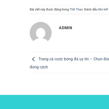
Bài viết này được đăng trong
Thể Thao
. Đánh dấu
liên kết
ADMIN
Trang cá cược bóng đá uy tín – Chọn đún
đúng cách