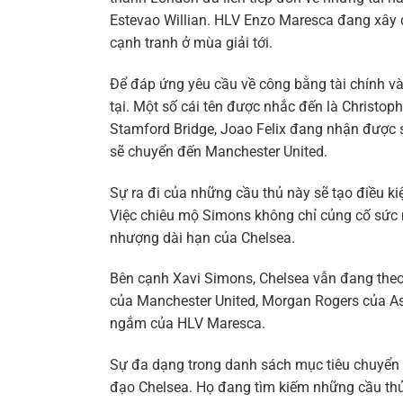
Estevao Willian. HLV Enzo Maresca đang xây
cạnh tranh ở mùa giải tới.
Để đáp ứng yêu cầu về công bằng tài chính và
tại. Một số cái tên được nhắc đến là Christoph
Stamford Bridge, Joao Felix đang nhận được 
sẽ chuyển đến Manchester United.
Sự ra đi của những cầu thủ này sẽ tạo điều k
Việc chiêu mộ Simons không chỉ củng cố sức
nhượng dài hạn của Chelsea.
Bên cạnh Xavi Simons, Chelsea vẫn đang theo 
của Manchester United, Morgan Rogers của As
ngắm của HLV Maresca.
Sự đa dạng trong danh sách mục tiêu chuyển 
đạo Chelsea. Họ đang tìm kiếm những cầu thủ 