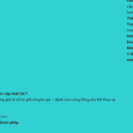
côn
cậy
hướ
Thể
Trụ
mạn
Hot
Ema
Biê
© B
mọi
trí cập nhật 24/7
ớng giải trí số từ giới chuyên gia – dành cho cộng đồng yêu thể thao và
.com
được phép.