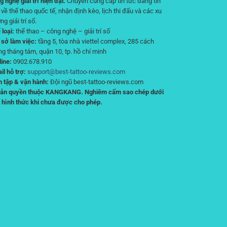
g nghệ giải trí hiện đại.
Chuyên cung cấp tin tức đáng tin
 về thể thao quốc tế, nhận định kèo, lịch thi đấu và các xu
ng giải trí số.
 loại:
thể thao – công nghệ – giải trí số
 sở làm việc:
tầng 5, tòa nhà viettel complex, 285 cách
g tháng tám, quận 10, tp. hồ chí minh
line:
0902.678.910
il hỗ trợ:
support@best-tattoo-reviews.com
n tập & vận hành:
Đội ngũ best-tattoo-reviews.com
ản quyền thuộc KANGKANG. Nghiêm cấm sao chép dưới
 hình thức khi chưa được cho phép.