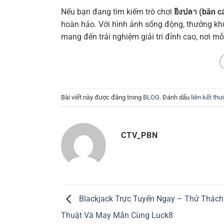
Nếu bạn đang tìm kiếm trò chơi
ยิงปลา (bắn c
hoàn hảo. Với hình ảnh sống động, thưởng khủ
mang đến trải nghiệm giải trí đỉnh cao, nơi m
Bài viết này được đăng trong
BLOG
. Đánh dấu
liên kết thư
CTV_PBN
Blackjack Trực Tuyến Ngay – Thử Thách
Thuật Và May Mắn Cùng Luck8