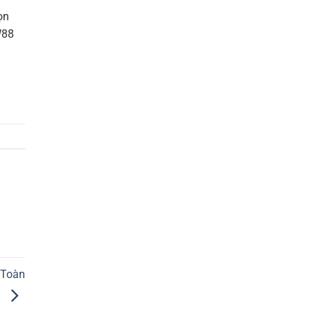
ọn
W88
 Toàn
t