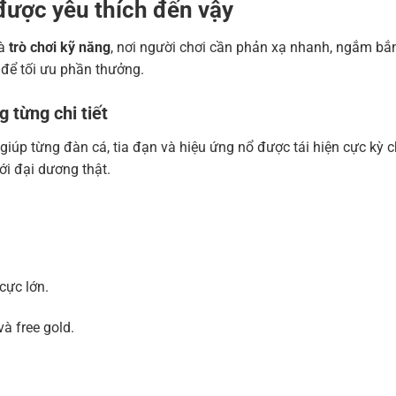
được yêu thích đến vậy
là
trò chơi kỹ năng
, nơi người chơi cần phản xạ nhanh, ngắm bắ
 để tối ưu phần thưởng.
 từng chi tiết
giúp từng đàn cá, tia đạn và hiệu ứng nổ được tái hiện cực kỳ 
ới đại dương thật.
cực lớn.
à free gold.