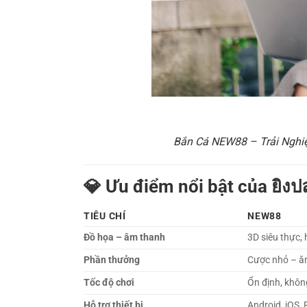
Bắn Cá NEW88 – Trải Nghiệ
💎 Ưu điểm nổi bật của ยิ
TIÊU CHÍ
NEW88
Đồ họa – âm thanh
3D siêu thực,
Phần thưởng
Cược nhỏ – ăn
Tốc độ chơi
Ổn định, khôn
Hỗ trợ thiết bị
Android, iOS,