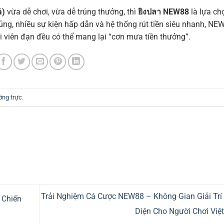
á)
vừa dễ chơi, vừa dễ trúng thưởng, thì
ยิงปลา NEW88
là lựa ch
ng, nhiều sự kiện hấp dẫn và hệ thống rút tiền siêu nhanh, NE
ỗi viên đạn đều có thể mang lại “cơn mưa tiền thưởng”.
ờng trực
.
Trải Nghiệm Cá Cược NEW88 – Không Gian Giải Trí
 Chiến
Diện Cho Người Chơi Việ