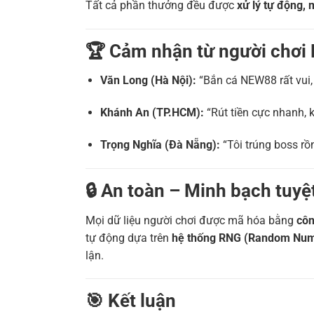
Tất cả phần thưởng đều được
xử lý tự động, 
🏆 Cảm nhận từ người chơ
Văn Long (Hà Nội):
“Bắn cá NEW88 rất vui,
Khánh An (TP.HCM):
“Rút tiền cực nhanh, 
Trọng Nghĩa (Đà Nẵng):
“Tôi trúng boss rồng
🔒 An toàn – Minh bạch tuyệ
Mọi dữ liệu người chơi được mã hóa bằng
côn
tự động dựa trên
hệ thống RNG (Random Num
lận.
🎯 Kết luận