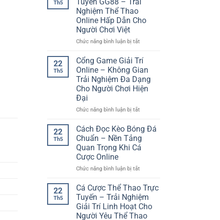
Tuyến GG88 – Trải
Th5
định
Online
Nghiệm Thể Thao
để
–
Online Hấp Dẫn Cho
chơi
Trò
Người Chơi Việt
game
Chơi
mượt
Bài
ở
Chức năng bình luận bị tắt
hơn
Dân
Cá
Gian
Cược
Cổng Game Giải Trí
22
Nhanh,
Bóng
Online – Không Gian
Th5
Cuốn
Đá
Trải Nghiệm Đa Dạng
Hút
Trực
Cho Người Chơi Hiện
Và
Tuyến
Đại
Đầy
GG88
Tính
–
ở
Chức năng bình luận bị tắt
Chiến
Trải
Cổng
Thuật
Nghiệm
Game
Cách Đọc Kèo Bóng Đá
22
Thể
Giải
Chuẩn – Nền Tảng
Th5
Thao
Trí
Quan Trọng Khi Cá
Online
Online
Cược Online
Hấp
–
Dẫn
Không
ở
Chức năng bình luận bị tắt
Cho
Gian
Cách
Người
Trải
Đọc
Cá Cược Thể Thao Trực
22
Chơi
Nghiệm
Kèo
Tuyến – Trải Nghiệm
Th5
Việt
Đa
Bóng
Giải Trí Linh Hoạt Cho
Dạng
Đá
Người Yêu Thể Thao
Cho
Chuẩn