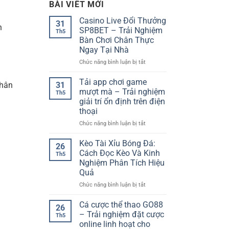
BÀI VIẾT MỚI
Casino Live Đổi Thưởng
31
n
SP8BET – Trải Nghiệm
Th5
Bàn Chơi Chân Thực
Ngay Tại Nhà
ở
Chức năng bình luận bị tắt
Casino
Live
Tải app chơi game
chân
31
Đổi
mượt mà – Trải nghiệm
Th5
Thưởng
giải trí ổn định trên điện
SP8BET
thoại
–
Trải
ở
Chức năng bình luận bị tắt
Nghiệm
Tải
Bàn
app
Kèo Tài Xỉu Bóng Đá:
26
Chơi
chơi
Cách Đọc Kèo Và Kinh
Th5
Chân
game
Nghiệm Phân Tích Hiệu
Thực
mượt
Quả
Ngay
mà
Tại
–
ở
Chức năng bình luận bị tắt
Nhà
Trải
Kèo
nghiệm
Tài
Cá cược thể thao GO88
26
giải
Xỉu
– Trải nghiệm đặt cược
Th5
trí
Bóng
online linh hoạt cho
ổn
Đá: