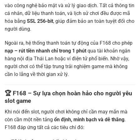
vào công nghệ bảo mật và xử lý giao dịch. Tất cả thông tin
cá nhân, dữ liệu thanh toán, và lịch sử chơi đều được mã
hóa bằng
SSL 256-bit
, giúp đảm bảo an toàn tuyệt đối cho
người dùng.
Ngoài ra, hệ thống thanh toán tự động của F168 cho phép
nạp – rút tiền nhanh chỉ trong 1 phút
qua tài khoản ngân
hàng nội địa Thái Lan hoặc ví điện tử phổ biến. Nhờ vậy,
người chơi có thể tập trung trải nghiệm game mà không
cần lo lắng về thời gian xử lý.
🏆
F168 – Sự lựa chọn hoàn hảo cho người yêu
slot game
Khi nói đến slot, người chơi không chỉ cần may mắn mà
còn cần một nền tảng
ổn định, minh bạch và dễ thắng
.
F168 đáp ứng tất cả các tiêu chí đó: