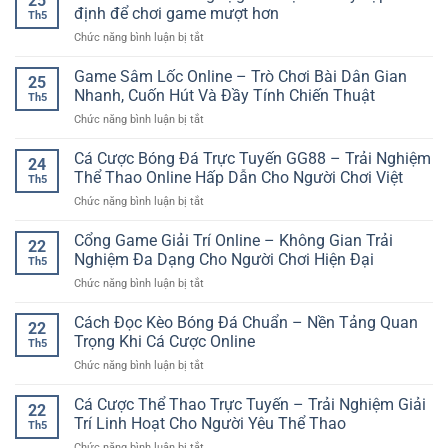
25
Cổng
nghiệm
định để chơi game mượt hơn
Tích
Th5
Live
đặt
Hiệu
ở
Chức năng bình luận bị tắt
Casino
cược
Quả
Link
–
online
789Club
Game Sâm Lốc Online – Trò Chơi Bài Dân Gian
Truy
linh
25
không
Cập
Nhanh, Cuốn Hút Và Đầy Tính Chiến Thuật
hoạt
Th5
bị
Nhanh
cho
ở
Chức năng bình luận bị tắt
gián
Sảnh
người
Game
đoạn
Chơi
chơi
Sâm
Cá Cược Bóng Đá Trực Tuyến GG88 – Trải Nghiệm
–
Trực
24
Lốc
Truy
Thể Thao Online Hấp Dẫn Cho Người Chơi Việt
Tuyến
Th5
Online
cập
An
ở
Chức năng bình luận bị tắt
–
ổn
Toàn
Cá
Trò
định
Cược
Cổng Game Giải Trí Online – Không Gian Trải
Chơi
để
22
Bóng
Bài
Nghiệm Đa Dạng Cho Người Chơi Hiện Đại
chơi
Th5
Đá
Dân
game
ở
Chức năng bình luận bị tắt
Trực
Gian
mượt
Cổng
Tuyến
Nhanh,
hơn
Game
Cách Đọc Kèo Bóng Đá Chuẩn – Nền Tảng Quan
GG88
Cuốn
22
Giải
–
Trọng Khi Cá Cược Online
Hút
Th5
Trí
Trải
Và
ở
Chức năng bình luận bị tắt
Online
Nghiệm
Đầy
Cách
–
Thể
Tính
Đọc
Cá Cược Thể Thao Trực Tuyến – Trải Nghiệm Giải
Không
Thao
22
Chiến
Kèo
Gian
Trí Linh Hoạt Cho Người Yêu Thể Thao
Online
Thuật
Th5
Bóng
Trải
Hấp
ở
Chức năng bình luận bị tắt