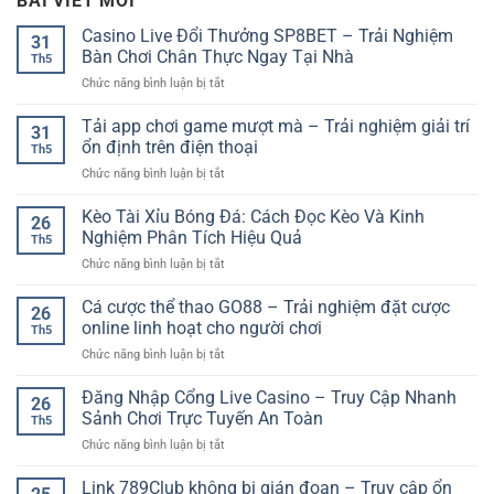
BÀI VIẾT MỚI
Casino Live Đổi Thưởng SP8BET – Trải Nghiệm
31
Bàn Chơi Chân Thực Ngay Tại Nhà
Th5
ở
Chức năng bình luận bị tắt
Casino
Live
Tải app chơi game mượt mà – Trải nghiệm giải trí
31
Đổi
ổn định trên điện thoại
Th5
Thưởng
ở
Chức năng bình luận bị tắt
SP8BET
Tải
–
app
Kèo Tài Xỉu Bóng Đá: Cách Đọc Kèo Và Kinh
Trải
26
chơi
Nghiệm
Nghiệm Phân Tích Hiệu Quả
Th5
game
Bàn
ở
Chức năng bình luận bị tắt
mượt
Chơi
Kèo
mà
Chân
Tài
Cá cược thể thao GO88 – Trải nghiệm đặt cược
–
Thực
26
Xỉu
Trải
online linh hoạt cho người chơi
Ngay
Th5
Bóng
nghiệm
Tại
ở
Chức năng bình luận bị tắt
Đá:
giải
Nhà
Cá
Cách
trí
cược
Đăng Nhập Cổng Live Casino – Truy Cập Nhanh
Đọc
ổn
26
thể
Kèo
Sảnh Chơi Trực Tuyến An Toàn
định
Th5
thao
Và
trên
ở
Chức năng bình luận bị tắt
GO88
Kinh
điện
Đăng
–
Nghiệm
thoại
Nhập
Link 789Club không bị gián đoạn – Truy cập ổn
Trải
Phân