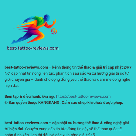
chân
Đại
RR88
người
–
chơi
Trải
lâu
Nghiệm
dài
Linh
Hoạt
Trên
Điện
Thoại
best-tattoo-reviews.com – kênh thông tin thể thao & giải trí cập nhật 24/7
Nơi cập nhật tin nóng liên tục, phân tích sâu sắc và xu hướng giải trí số từ
giới chuyên gia – dành cho cộng đồng yêu thể thao và đam mê công nghệ
hiện đại.
Biên tập & điều hành:
Đội ngũ
https://best-tattoo-reviews.com
© Bản quyền thuộc KANGKANG. Cấm sao chép khi chưa được phép.
best-tattoo-reviews.com – cập nhật xu hướng thể thao & công nghệ giải
trí hiện đại.
Chuyên cung cấp tin tức đáng tin cậy về thể thao quốc tế,
nhận định kèo, lịch thi đấu và các xu hướng giải trí số.