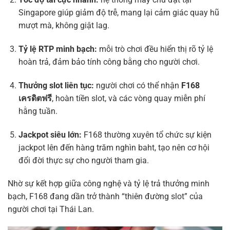
Singapore giúp giảm độ trễ, mang lại cảm giác quay hũ
mượt mà, không giật lag.
Tỷ lệ RTP minh bạch:
mỗi trò chơi đều hiển thị rõ tỷ lệ
hoàn trả, đảm bảo tính công bằng cho người chơi.
Thưởng slot liên tục:
người chơi có thể nhận
F168
เครดิตฟรี
, hoàn tiền slot, và các vòng quay miễn phí
hằng tuần.
Jackpot siêu lớn:
F168 thường xuyên tổ chức sự kiện
jackpot lên đến hàng trăm nghìn baht, tạo nên cơ hội
đổi đời thực sự cho người tham gia.
Nhờ sự kết hợp giữa công nghệ và tỷ lệ trả thưởng minh
bạch, F168 đang dần trở thành “thiên đường slot” của
người chơi tại Thái Lan.