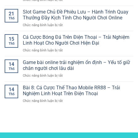
Đá
Nghiệm
Dẫn
Cá
Chuẩn
Đa
Cho
Cược
Slot Game Chủ Đề Phiêu Lưu – Hành Trình Quay
–
Dạng
21
Người
Thể
Nền
Thưởng Đầy Kịch Tính Cho Người Chơi Online
Cho
Chơi
Th5
Thao
Tảng
Người
Việt
ở
Chức năng bình luận bị tắt
Trực
Quan
Chơi
Slot
Tuyến
Trọng
Hiện
Game
Cá Cược Bóng Đá Trên Điện Thoại – Trải Nghiệm
–
Khi
15
Đại
Chủ
Trải
Linh Hoạt Cho Người Chơi Hiện Đại
Cá
Th5
Đề
Nghiệm
Cược
ở
Chức năng bình luận bị tắt
Phiêu
Giải
Online
Cá
Lưu
Trí
Cược
Game bài online trải nghiệm ổn định – Yếu tố giữ
–
Linh
14
Bóng
Hành
chân người chơi lâu dài
Hoạt
Th5
Đá
Trình
Cho
ở
Chức năng bình luận bị tắt
Trên
Quay
Người
Game
Điện
Thưởng
Yêu
bài
Bài 8: Cá Cược Thể Thao Mobile RR88 – Trải
Thoại
Đầy
14
Thể
online
–
Nghiệm Linh Hoạt Trên Điện Thoại
Kịch
Thao
Th5
trải
Trải
Tính
ở
Chức năng bình luận bị tắt
nghiệm
Nghiệm
Cho
Bài
ổn
Linh
Người
8:
định
Hoạt
Chơi
Cá
–
Cho
Online
Cược
Yếu
Người
Thể
tố
Chơi
Thao
giữ
Hiện
Mobile