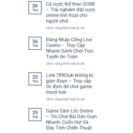
nghiệm
Tài
Cá cược thể thao GO88
26
giải
Xỉu
– Trải nghiệm đặt cược
Th5
trí
Bóng
online linh hoạt cho
ổn
Đá:
người chơi
định
Cách
trên
Đọc
ở
Chức năng bình luận bị tắt
điện
Kèo
Cá
thoại
Và
cược
Đăng Nhập Cổng Live
26
Kinh
thể
Casino – Truy Cập
Th5
Nghiệm
thao
Nhanh Sảnh Chơi Trực
Phân
GO88
Tuyến An Toàn
Tích
–
Hiệu
Trải
ở
Chức năng bình luận bị tắt
Quả
nghiệm
Đăng
đặt
Nhập
Link 789Club không bị
25
cược
Cổng
gián đoạn – Truy cập
Th5
online
Live
ổn định để chơi game
linh
Casino
mượt hơn
hoạt
–
cho
Truy
ở
Chức năng bình luận bị tắt
người
Cập
Link
chơi
Nhanh
789Club
Game Sâm Lốc Online
25
Sảnh
không
– Trò Chơi Bài Dân Gian
Th5
Chơi
bị
Nhanh, Cuốn Hút Và
Trực
gián
Đầy Tính Chiến Thuật
Tuyến
đoạn