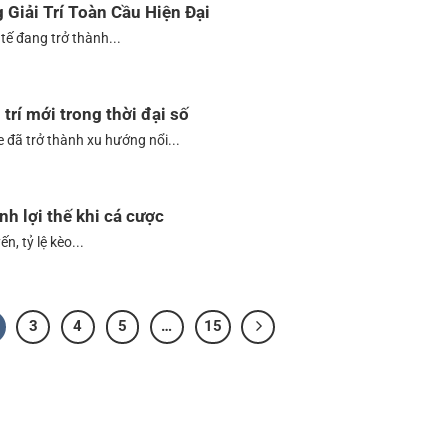
Giải Trí Toàn Cầu Hiện Đại
tế đang trở thành...
trí mới trong thời đại số
 đã trở thành xu hướng nổi...
ịnh lợi thế khi cá cược
n, tỷ lệ kèo...
3
4
5
…
15