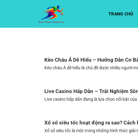
Bỏ
qua
TRANG CHỦ
nội
dung
Kèo Châu Á Dễ Hiểu – Hướng Dẫn Cơ B
Kèo châu Á dễ hiểu là chủ đề được nhiều người mớ
Live Casino Hấp Dẫn – Trải Nghiệm Sò
Live casino hấp dẫn đang là lựa chọn nổi bật của 
Xổ số siêu tốc hoạt động ra sao? Cách
Xổ số siêu tốc là một trong những hình thức giải t