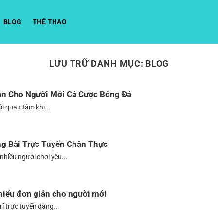
BLOG
THỂ THAO
LƯU TRỮ DANH MỤC:
BLOG
ản Cho Người Mới Cá Cược Bóng Đá
i quan tâm khi...
ng Bài Trực Tuyến Chân Thực
nhiều người chơi yêu...
 hiểu đơn giản cho người mới
rí trực tuyến đang...