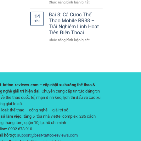
Tính
Thoại
ở
Chức năng bình luận bị tắt
Cho
–
Game
Người
Trải
bài
Bài 8: Cá Cược Thể
14
Chơi
Nghiệm
online
Thao Mobile RR88 –
Th5
Online
Linh
trải
Trải Nghiệm Linh Hoạt
Hoạt
nghiệm
Trên Điện Thoại
Cho
ổn
Người
định
ở
Chức năng bình luận bị tắt
Chơi
–
Bài
Hiện
Yếu
8:
Đại
tố
Cá
giữ
Cược
chân
Thể
người
Thao
chơi
Mobile
lâu
RR88
t-tattoo-reviews.com – cập nhật xu hướng thể thao &
dài
–
g nghệ giải trí hiện đại.
Chuyên cung cấp tin tức đáng tin
Trải
 về thể thao quốc tế, nhận định kèo, lịch thi đấu và các xu
Nghiệm
ng giải trí số.
Linh
Hoạt
 loại:
thể thao – công nghệ – giải trí số
Trên
 sở làm việc:
tầng 5, tòa nhà viettel complex, 285 cách
Điện
g tháng tám, quận 10, tp. hồ chí minh
Thoại
line:
0902.678.910
il hỗ trợ:
support@best-tattoo-reviews.com